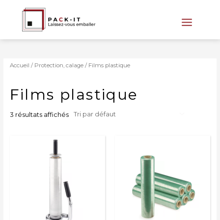
Aller
au
contenu
Main
Menu
Accueil
/
Protection, calage
/ Films plastique
Films plastique
3 résultats affichés