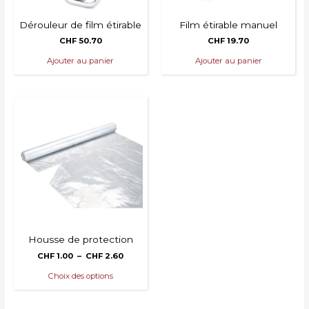
Dérouleur de film étirable
Film étirable manuel
CHF
50.70
CHF
19.70
Ajouter au panier
Ajouter au panier
Housse de protection
Plage
CHF
1.00
–
CHF
2.60
de
Ce
prix :
Choix des options
produit
CHF 1.00
a
à
plusieurs
CHF 2.60